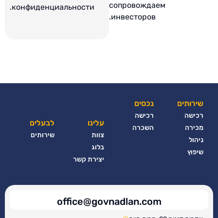
сопровождаем
конфиденциальности.
инвесторов.
שירותים
נכסים
רכישה
רכישה
עלינו
לבעלים
מכירה
השכרה
צוות
שירותים
ניהול
בלוג
שיפוץ
יצירת קשר
office@govnadlan.com