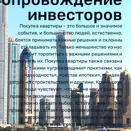
инвесторов
Покупка квартиры – это большое и значимое
событие, и большинство людей, естественно,
боятся принимать важные решения и склонны
откладывать их. Только меньшинство из нас
любит торопиться с важными решениями и
выполнять их. Покупка квартиры также связана
с такими «угрожающими» понятиями, как
«доходность», «состав ипотеки», «индекс
затрат на строительство» и другими. Кроме того,
люди чувствуют, что они не могут реально
провести различие между сделками, поэтому им
сложно сделать выбор. Кстати, в чем-то они
правы. Им не хватает профессиональных знаний,
которые помогут им определить выгодную
сделку и при покупке инвестиционной