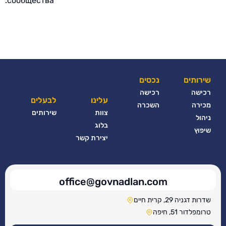
сообщества.
שירותים
נכסים
רכישה
רכישה
עלינו
לבעלים
מכירה
השכרה
צוות
שירותים
ניהול
בלוג
שיפוץ
יצירת קשר
office@govnadlan.com
שדרות דגניה 29, קרית חיים
טרומפלדור 51, חיפה