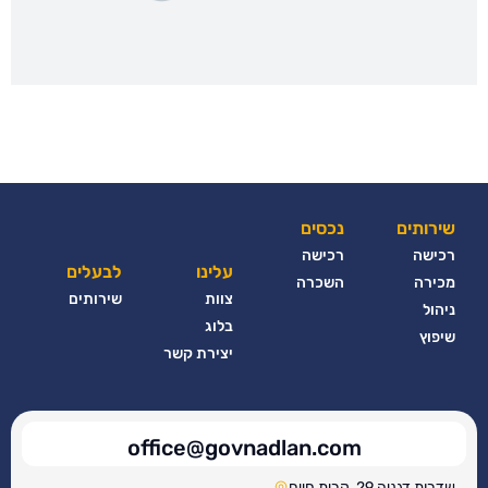
שירותים
נכסים
רכישה
רכישה
עלינו
לבעלים
מכירה
השכרה
צוות
שירותים
ניהול
בלוג
שיפוץ
יצירת קשר
office@govnadlan.com
שדרות דגניה 29, קרית חיים