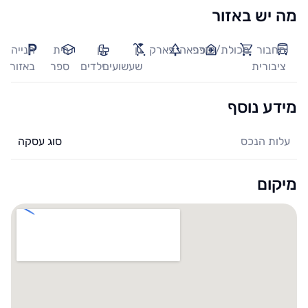
מה יש באזור
תחבור
מכולת/סופר
מרפאה
פארק
גן
גן
בית
חנייה
ציבורית
שעשועים
ילדים
ספר
באזור
מידע נוסף
עלות הנכס
סוג עסקה
מיקום